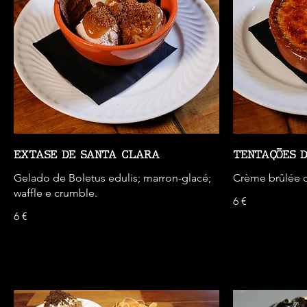
EXTASE DE SANTA CLARA
TENTAÇÕES 
Gelado de Boletus edulis; marron-glacé;
Crème brûlée c
waffle e crumble.
6 €
6 €