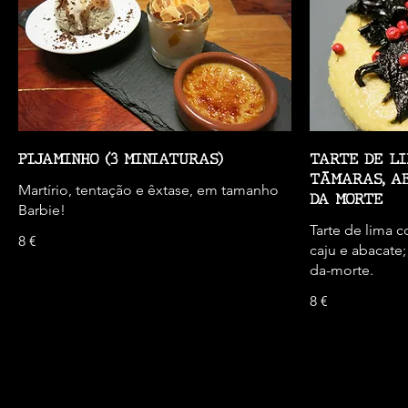
PIJAMINHO (3 MINIATURAS)
TARTE DE LI
TÃMARAS, A
Martírio, tentação e êxtase, em tamanho
DA MORTE
Barbie!
Tarte de lima 
8 €
caju e abacate;
da-morte.
8 €