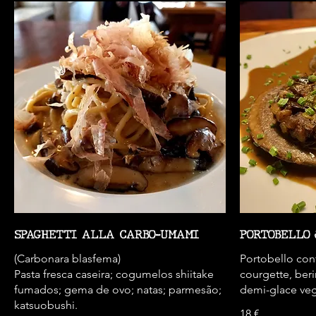
SPAGHETTI ALLA CARBO-UMAMI
PORTOBELLO
(Carbonara blasfema)
Portobello conf
Pasta fresca caseira; cogumelos shiitake
courgette, ber
fumados; gema de ovo; natas; parmesão;
demi-glace ve
katsuobushi.
18 €